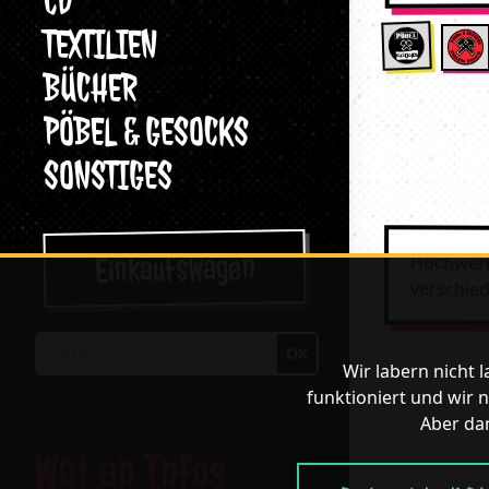
CD
TEXTILIEN
BÜCHER
PÖBEL & GESOCKS
SONSTIGES
Einkaufswagen
Hochwert
verschied
OK
Suchen
Wir labern nicht 
funktioniert und wir n
Aber dan
Wat an Infos