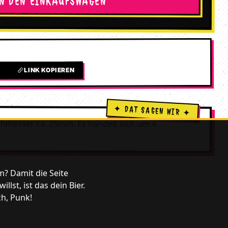
IN DEN EINKAUFSWAGEN
LINK KOPIEREN
L
hmesser ca. 25mm. Es handelt sich um 4
m? Damit die Seite
lst, ist das dein Bier.
ch, Punk!