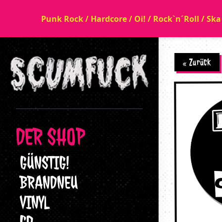
Punk Rock / Hardcore / Oi! / Rock`n´Roll / Sk
« Zurück
DER SHOP
GÜNSTIG!
BRANDNEU
VINYL