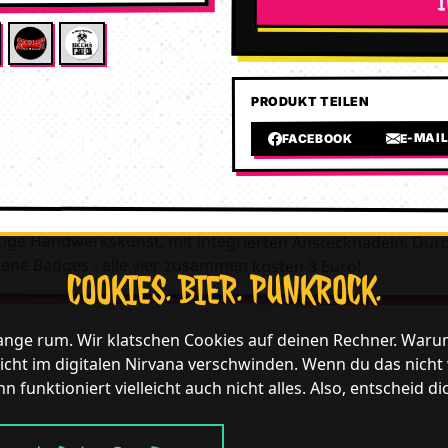
PRODUKT TEILEN
E-MAI
FACEBOOK
ige Handwerkskunst, mit integrierten Anstecknadeln. Durc
ene Badges - alle vier zusammen kosten 3 Euro!
COOKIES. BIER. PUNKROCK.
lange rum. Wir klatschen Cookies auf deinen Rechner. Waru
icht im digitalen Nirvana verschwinden. Wenn du das nicht wil
n funktioniert vielleicht auch nicht alles. Also, entscheid di