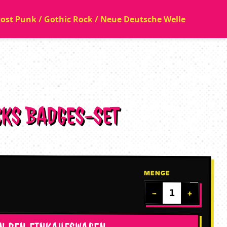
 Post Punk / Gothic Rock / Neue Deutsche Welle
CKS BADGES-SET
MENGE
−
+