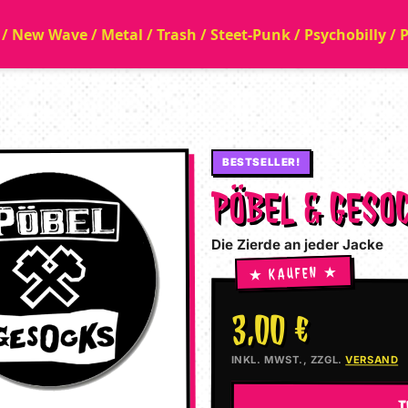
a / New Wave / Metal / Trash / Steet-Punk / Psychobilly /
BESTSELLER!
PÖBEL & GESO
Die Zierde an jeder Jacke
3,00 €
INKL. MWST., ZZGL.
VERSAND