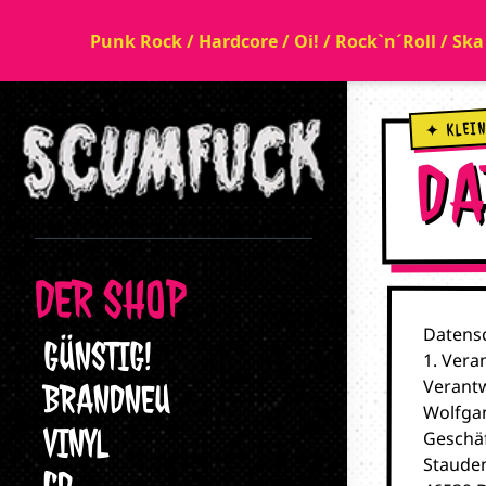
Punk Rock / Hardcore / Oi! / Rock`n´Roll / Sk
DA
DER SHOP
Datens
GÜNSTIG!
1. Vera
Verantw
BRANDNEU
Wolfga
VINYL
Geschäf
Staude