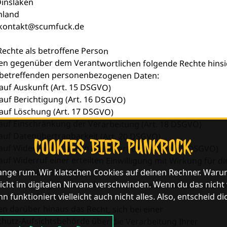
inslaken
hland
: kontakt@scumfuck.de
 Rechte als betroffene Person
en gegenüber dem Verantwortlichen folgende Rechte hinsi
 betreffenden personenbezogenen Daten:
 auf Auskunft (Art. 15 DSGVO)
 auf Berichtigung (Art. 16 DSGVO)
 auf Löschung (Art. 17 DSGVO)
 auf Einschränkung der Verarbeitung (Art. 18 DSGVO)
 auf Datenübertragbarkeit (Art. 20 DSGVO)
COOKIES. BIER. PUNKROCK.
 auf Widerspruch gegen die Verarbeitung (Art. 21 DSGVO)
 auf Widerruf einer erteilten Einwilligung mit Wirkung für d
 (Art. 7 Abs. 3 DSGVO)
lange rum. Wir klatschen Cookies auf deinen Rechner. Waru
tendmachung dieser Rechte wenden Sie sich bitte an die o
icht im digitalen Nirvana verschwinden. Wenn du das nicht wil
ten Kontaktdaten.
n funktioniert vielleicht auch nicht alles. Also, entscheid di
en darüber hinaus das Recht, sich bei einer
hutz-Aufsichtsbehörde über die Verarbeitung Ihrer