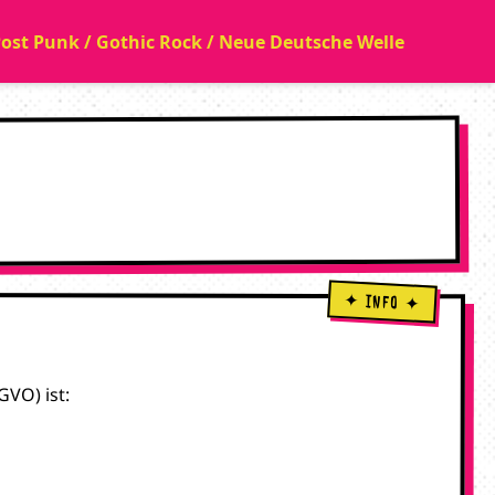
 Post Punk / Gothic Rock / Neue Deutsche Welle
VO) ist: