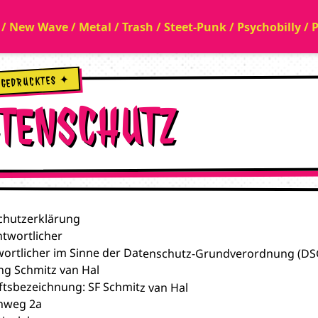
a / New Wave / Metal / Trash / Steet-Punk / Psychobilly /
TENSCHUTZ
chutzerklärung
ntwortlicher
ortlicher im Sinne der Datenschutz-Grundverordnung (DSG
ng Schmitz van Hal
tsbezeichnung: SF Schmitz van Hal
nweg 2a