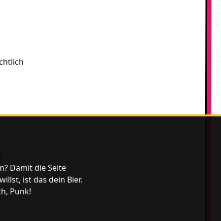
chtlich
ie
m? Damit die Seite
ben
lst, ist das dein Bier.
ch, Punk!