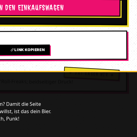
IN DEN EINKAUFSWAGEN
LINK KOPIEREN
L
'Roll-Freaks; beidseitiger Druck!
m? Damit die Seite
lst, ist das dein Bier.
ch, Punk!