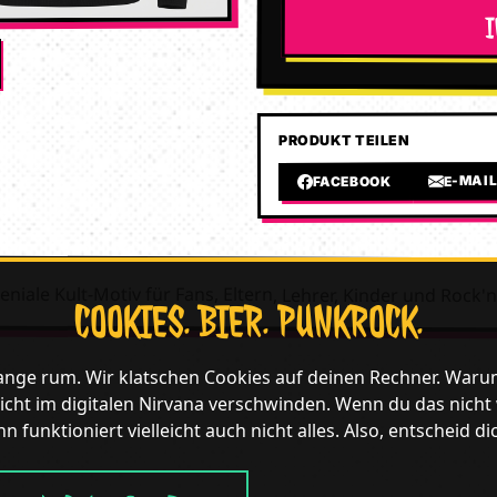
PRODUKT TEILEN
E-MAI
FACEBOOK
niale Kult-Motiv für Fans, Eltern, Lehrer, Kinder und Rock'n
COOKIES. BIER. PUNKROCK.
lange rum. Wir klatschen Cookies auf deinen Rechner. Waru
icht im digitalen Nirvana verschwinden. Wenn du das nicht wil
n funktioniert vielleicht auch nicht alles. Also, entscheid di