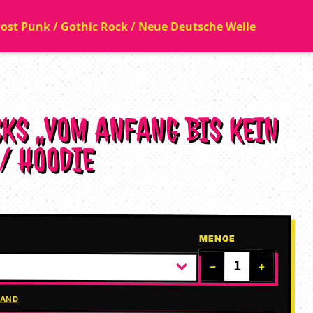
 Post Punk / Gothic Rock / Neue Deutsche Welle
CKS „VOM ANFANG BIS KEIN
 / HOODIE
MENGE
−
+
SAND