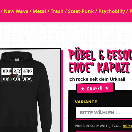
a / New Wave / Metal / Trash / Steet-Punk / Psychobilly /
PÖBEL & GESO
ENDE“ KAPUZI
Ich rocke seit dem Urknall
VARIANTE
BITTE WÄHLEN …
PREIS INKL. MWST., ZZGL.
VER