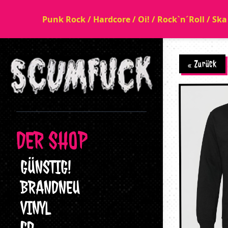
Punk Rock / Hardcore / Oi! / Rock`n´Roll / Sk
« Zurück
DER SHOP
GÜNSTIG!
BRANDNEU
VINYL