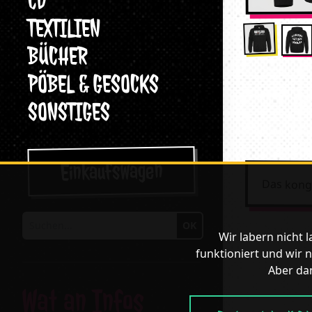
CD
TEXTILIEN
BÜCHER
PÖBEL & GESOCKS
SONSTIGES
Einkaufswagen
Das konge
OK
Suchen
Wir labern nicht 
funktioniert und wir n
Aber dan
Wat an Infos