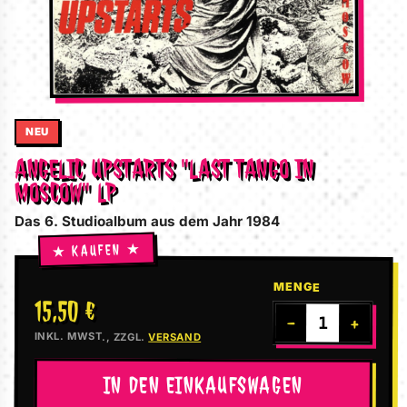
NEU
ANGELIC UPSTARTS "LAST TANGO IN
MOSCOW" LP
Das 6. Studioalbum aus dem Jahr 1984
MENGE
15,50 €
−
+
INKL. MWST., ZZGL.
VERSAND
IN DEN EINKAUFSWAGEN