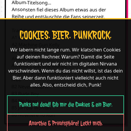
Album-Titelsong...
Ansonsten fiel dieses Album etwas aus der
Reihe und enttäuschte die Fans seinerzeit.
Tracklist:
COOKIES. BIER. PUNKROCK.
A1 One More Day
A2 Machine Gun Kelly
Wir labern nicht lange rum. Wir klatschen Cookies
A3 Progress
auf deinen Rechner. Warum? Damit die Seite
A4 Blackleg Miner
funktioniert und wir nicht im digitalen Nirvana
A5 Who's Got The Money
verschwinden. Wenn du das nicht willst, ist das dein
A6 Last Tango In MoscowB1 I Think It Should Be
Bier. Aber dann funktioniert vielleicht auch nicht
Free
alles. Also, entscheid dich, Punk!
B2 Never Return
B3 Rude Boy
B4 No News
Punks not dead! Gib mir die Cookies & ein Bier.
B5 Jarrow Woman
B6 Nowhere To Run
Anarchie & Privatsphäre! Leckt mich.