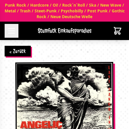
Punk Rock / Hardcore / Oi! / Rock`n´Roll / Ska / New Wave /
Metal / Trash / Steet-Punk / Psychobilly / Post Punk / Gothic
Rock / Neue Deutsche Welle
Scumfuck Einkaufsparadies
« Zurück