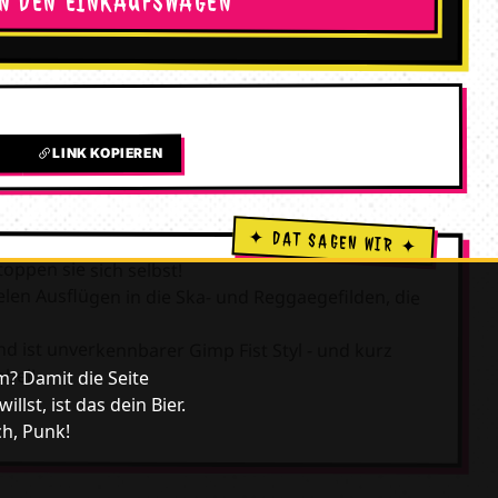
IN DEN EINKAUFSWAGEN
LINK KOPIEREN
L
oppen sie sich selbst!
len Ausflügen in die Ska- und Reggaegefilden, die
d ist unverkennbarer Gimp Fist Styl - und kurz
abel!
m? Damit die Seite
lst, ist das dein Bier.
ch, Punk!