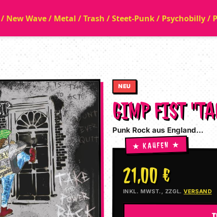
a / New Wave / Metal / Trash / Steet-Punk / Psychobilly /
NEU
GIMP FIST "T
Punk Rock aus England...
21,00 €
INKL. MWST., ZZGL.
VERSAND