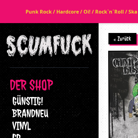
Punk Rock / Hardcore / Oi! / Rock`n´Roll / Sk
« Zurück
DER SHOP
GÜNSTIG!
BRANDNEU
VINYL