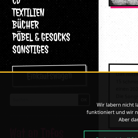
CD
TEXTILIEN
BÜCHER
PÖBEL & GESOCKS
SONSTIGES
Einkaufswagen
Das mittl
15 schmis
einen 20
Die Songs
OK
Suchen
gesagt: E
Wir labern nicht 
Treffer -
funktioniert und wir n
Aber dan
Wat an Infos