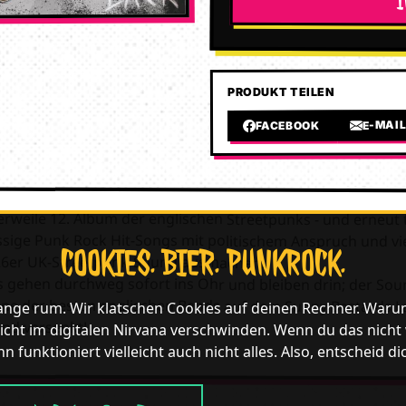
PRODUKT TEILEN
E-MAI
FACEBOOK
erweile 12. Album der englischen Streetpunks - und erneut t
sige Punk Rock Hit-Songs mit politischem Anspruch und vie
COOKIES. BIER. PUNKROCK.
26er UK-Streetpunk-Sound ausmachen.
 gehen durchweg sofort ins Ohr und bleiben drin; der Soun
ine der besten englischen Bands auf dem Sunny Bastards L
lange rum. Wir klatschen Cookies auf deinen Rechner. Waru
 und versenkt!
icht im digitalen Nirvana verschwinden. Wenn du das nicht wil
n funktioniert vielleicht auch nicht alles. Also, entscheid di