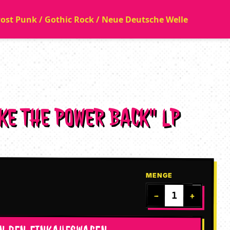
 Post Punk / Gothic Rock / Neue Deutsche Welle
AKE THE POWER BACK" LP
MENGE
−
+