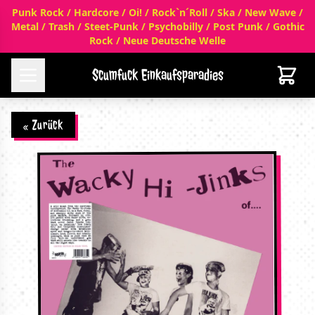
Punk Rock / Hardcore / Oi! / Rock`n´Roll / Ska / New Wave /
Metal / Trash / Steet-Punk / Psychobilly / Post Punk / Gothic
Rock / Neue Deutsche Welle
Scumfuck Einkaufsparadies
« Zurück