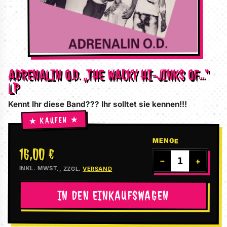
ADRENALIN O.D. „THE WACKY HI-JINKS OF…“
LP
Kennt Ihr diese Band??? Ihr solltet sie kennen!!!
MENGE
16,00 €
−
+
INKL. MWST., ZZGL.
VERSAND
IN DEN EINKAUFSWAGEN