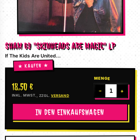
SHAM 69 "SKINHEADS ARE MAGIC" LP
If The Kids Are United...
MENGE
18,50 €
−
+
INKL. MWST., ZZGL.
VERSAND
IN DEN EINKAUFSWAGEN