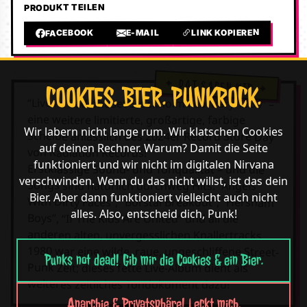
PRODUKT TEILEN
LINK KOPIEREN
E-MAIL
FACEBOOK
COOKIES. BIER. PUNKROCK.
“Live At Radiohuset Stockholm February 1980” –
eine weitere limitierte, großartige, farbige
Wir labern nicht lange rum. Wir klatschen Cookies
Scheibe anlässlich des 2024er Record Store Day
auf deinen Rechner. Warum? Damit die Seite
von Radiation Records!
funktioniert und wir nicht im digitalen Nirvana
Erstklassige Sound- und Tonqualität – und die
verschwinden. Wenn du das nicht willst, ist das dein
Songs sind natürlich durchweg Hits: “Angels
Bier. Aber dann funktioniert vielleicht auch nicht
With Dirty Faces”, “Borstal Breakout”, “Hersham
alles. Also, entscheid dich, Punk!
Boys”, “If The Kids Are United” und all die
anderen alten, unvergesslichen Knallertracks.
1980 war eine wilde, raue, ungeschliffene Street-
Punks not dead! Gib mir die Cookies & ein Bier.
Punk Zeit; dieses fette Live-Album dient als
weiteres zeitliches Tondokument dazu!
Anarchie & Privatsphäre! Leckt mich.