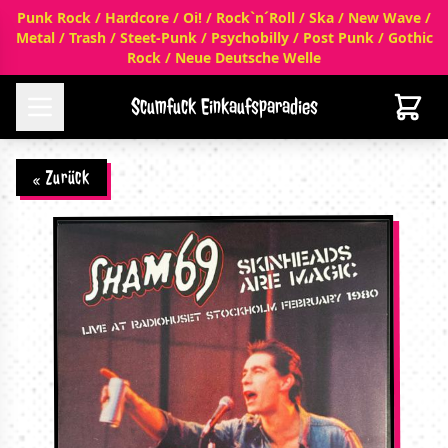
Punk Rock / Hardcore / Oi! / Rock`n´Roll / Ska / New Wave /
Metal / Trash / Steet-Punk / Psychobilly / Post Punk / Gothic
Rock / Neue Deutsche Welle
Scumfuck Einkaufsparadies
« Zurück