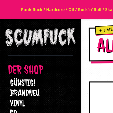
Punk Rock / Hardcore / Oi! / Rock`n´Roll / Sk
✦ 0 ST
AL
DER SHOP
GÜNSTIG!
BRANDNEU
VINYL