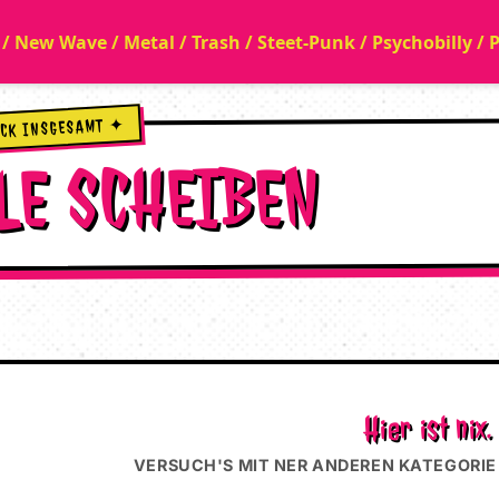
a / New Wave / Metal / Trash / Steet-Punk / Psychobilly /
ÜCK INSGESAMT ✦
LE SCHEIBEN
Hier ist nix.
VERSUCH'S MIT NER ANDEREN KATEGORIE 