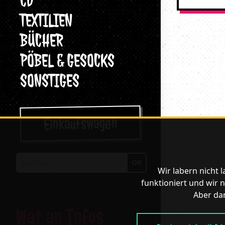
CD
TEXTILIEN
BÜCHER
PÖBEL & GESOCKS
SONSTIGES
Einkaufswagen
OK
Suchen
Wir labern nicht 
funktioniert und wir n
Aber dan
Wat an Infos