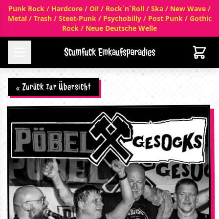
Punk Rock / Hardcore / Oi! / Rock`n´Roll / Ska / New Wave /
Metal / Trash / Steet-Punk / Psychobilly / Post Punk / Gothic
Rock / Neue Deutsche Welle
Scumfuck Einkaufsparadies
« Zurück zur Übersicht