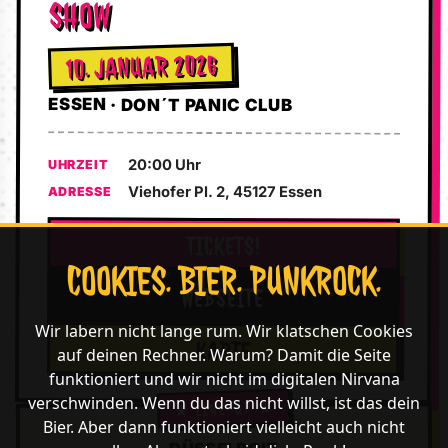
SHOW
10. JANUAR 2026
ESSEN · DON´T PANIC CLUB
20:00 Uhr
UHRZEIT
Viehofer Pl. 2, 45127 Essen
ADRESSE
TICKETS!
COOKIES. BIER. PUNKROCK.
WEBSEITE
Wir labern nicht lange rum. Wir klatschen Cookies
KARTE
auf deinen Rechner. Warum? Damit die Seite
funktioniert und wir nicht im digitalen Nirvana
verschwinden. Wenn du das nicht willst, ist das dein
Bier. Aber dann funktioniert vielleicht auch nicht