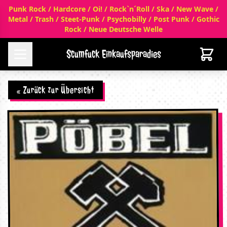
Punk Rock / Hardcore / Oi! / Rock`n´Roll / Ska / New Wave /
Metal / Trash / Steet-Punk / Psychobilly / Post Punk / Gothic
Rock / Neue Deutsche Welle
Scumfuck Einkaufsparadies
« Zurück zur Übersicht