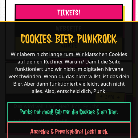
TICKETS!
WEBSEITE
COOKIES. BIER. PUNKROCK.
KARTE
Wir labern nicht lange rum. Wir klatschen Cookies
auf deinen Rechner. Warum? Damit die Seite
funktioniert und wir nicht im digitalen Nirvana
PÖBEL & GESOCKS
verschwinden. Wenn du das nicht willst, ist das dein
SUPPORT TBA
Bier. Aber dann funktioniert vielleicht auch nicht
alles. Also, entscheid dich, Punk!
Das wird voll. Laut. Heiß. Eng. Feucht...
Punks not dead! Gib mir die Cookies & ein Bier.
Let´s rock Düsseldorf!!!
Anarchie & Privatsphäre! Leckt mich.